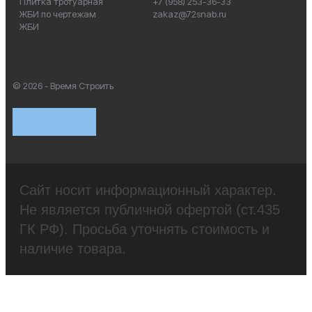
Плитка тротуарная
+7 (958) 253-36-33
ЖБИ по чертежам
zakaz@72snab.ru
ЖБИ
© 2026 - Время Строить
Сайт носит информационный характер.
Не является публичной офертой (ст.435
ГК РФ). Просьба уточнять стоимость и
наличие товара.