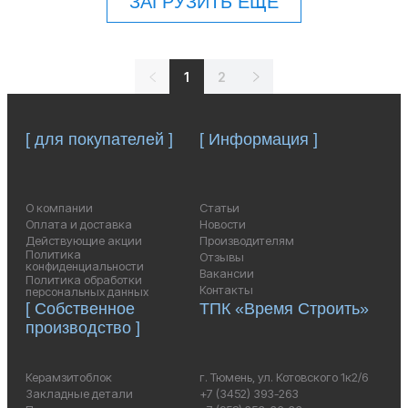
ЗАГРУЗИТЬ ЕЩЕ
1
2
[ для покупателей ]
[ Информация ]
О компании
Статьи
Оплата и доставка
Новости
Действующие акции
Производителям
Политика
Отзывы
конфиденциальности
Вакансии
Политика обработки
Контакты
персональных данных
[ Собственное
ТПК «Время Строить»
производство ]
Керамзитоблок
г. Тюмень, ул. Котовского 1к2/6
Закладные детали
+7 (3452) 393-263