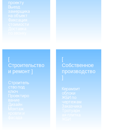
проекту
Выезд
замерщика
на объект
Фиксация
стоимости
Доставка
по звонку
ПРЕИ
[
[
Строительство
Собственное
и ремонт ]
производство
]
Строитель
ство под
Керамзит
ключ
облоки
Проектиро
ЖБИ по
вание
чертежам
Дизайн
Заказчика
Монтаж
Тротуарн
кровли и
ая плитка
фасада
ЖБИ