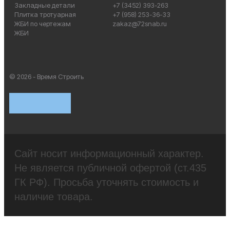
Закладные детали
+7 (3452) 393-263
Плитка тротуарная
+7 (958) 253-36-33
ЖБИ по чертежам
zakaz@72snab.ru
ЖБИ
© 2026 - Время Строить
Сайт носит информационный характер.
Не является публичной офертой (ст.435
ГК РФ). Просьба уточнять стоимость и
наличие товара.