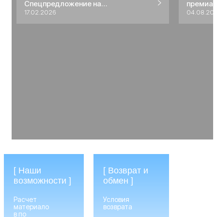
Спецпредложение на
премиал
профессиональные пены Marcon
17.02.2026
04.08.20
[ Наши
[ Возврат и
возможности ]
обмен ]
Расчет
Условия
материало
возврата
в по