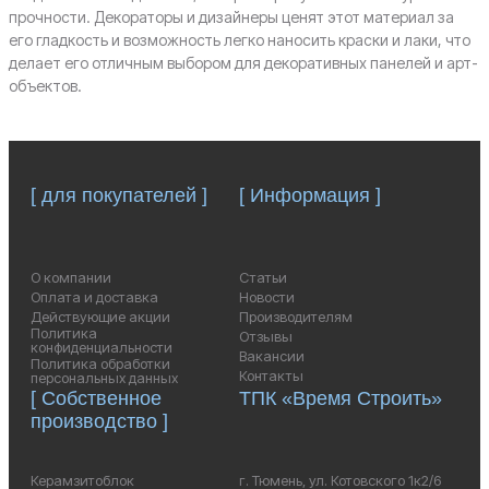
прочности. Декораторы и дизайнеры ценят этот материал за
его гладкость и возможность легко наносить краски и лаки, что
делает его отличным выбором для декоративных панелей и арт-
объектов.
[ для покупателей ]
[ Информация ]
О компании
Статьи
Оплата и доставка
Новости
Действующие акции
Производителям
Политика
Отзывы
конфиденциальности
Вакансии
Политика обработки
Контакты
персональных данных
[ Собственное
ТПК «Время Строить»
производство ]
Керамзитоблок
г. Тюмень, ул. Котовского 1к2/6