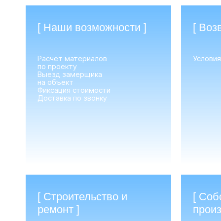
[ Наши возможности ]
[ Воз
Расчет материалов
Условия
по проекту
Выезд замерщика
на объект
Фиксация стоимости
Доставка по звонку
[ Строительство и
[ Соб
ремонт ]
произ