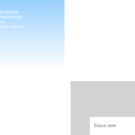
итоблоки
 чертежам
ка
ная плитка
ПРЕИМУЩЕСТВА