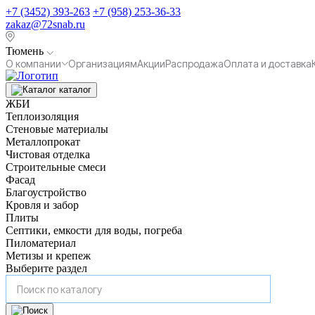
+7 (3452) 393-263
+7 (958) 253-36-33
zakaz@72snab.ru
Тюмень
О компании
Организациям
Акции
Распродажа
Оплата и доставка
каталог
ЖБИ
Теплоизоляция
Стеновые материалы
Металлопрокат
Чистовая отделка
Строительные смеси
Фасад
Благоустройство
Кровля и забор
Плиты
Септики, емкости для воды, погреба
Пиломатериал
Метизы и крепеж
Выберите раздел