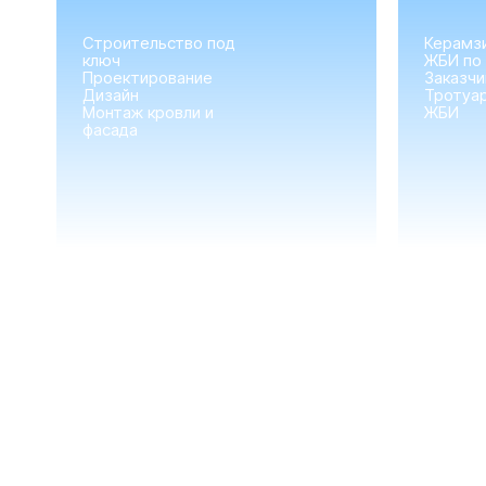
Строительство под
Керамз
ключ
ЖБИ по
Проектирование
Заказчи
Дизайн
Тротуар
Монтаж кровли и
ЖБИ
фасада