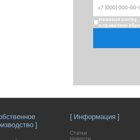
Нажимая кнопку, 
с правилами обр
ЯВКУ
Собственное
[ Информация ]
изводство ]
Статьи
Новости