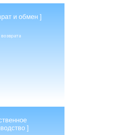
врат и обмен ]
 возврата
ственное
водство ]