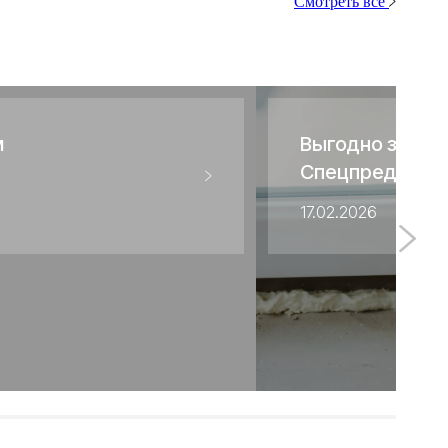
Смотреть все
м
Выгодно запас
Спецпредложе
профессиональ
17.02.2026