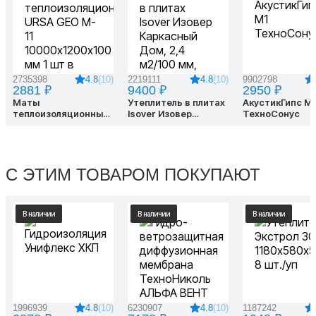
4.8
(10)
4.8
(10)
2735398
2219111
9902798
2881 ₽
9400 ₽
2950 ₽
Маты
Утеплитель в плитах
АкустикГипс M1
теплоизоляционные
Isover Изовер
ТехноСонус
URSA GEO M-11
Каркасный Дом, 2,4
10000х1200х100 мм 1
м2/100 мм,
шт в упаковке
600х1000мм
С ЭТИМ ТОВАРОМ ПОКУПАЮТ
В наличии
В наличии
В наличии
4.8
(10)
4.8
(10)
1996939
6230907
1187242