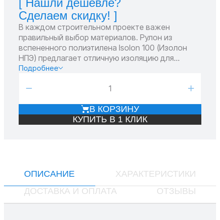
[ Нашли дешевле?
Сделаем скидку! ]
В каждом строительном проекте важен
правильный выбор материалов. Рулон из
вспененного полиэтилена Isolon 100 (Изолон
НПЭ) предлагает отличную изоляцию для
вашего дома, помогая создать комфортное и
Подробнее
надежное пространство. Этот
−
+
высококачественный материал обладает
множеством преимуществ, которые делают его
В КОРЗИНУ
идеальным выбором для различных
КУПИТЬ В 1 КЛИК
строительных задач.
ОПИСАНИЕ
ХАРАКТЕРИСТИКИ
ДОСТАВКА И ОПЛАТА
ОТЗЫВЫ