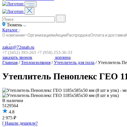
Тюмень
Каталог
О компании
Организациям
Акции
Распродажа
Оплата и доставка
zakaz@72snab.ru
+7 (3452) 393-263
+7 (958) 253-36-33
заказать звонок
корзина
Главная
/
Теплоизоляция
/
Утеплитель для пола
/
Утеплитель Пе
Утеплитель Пеноплекс ГЕО 11
В наличии
5129564
4.8
2 975 ₽
[ Нашли дешевле?