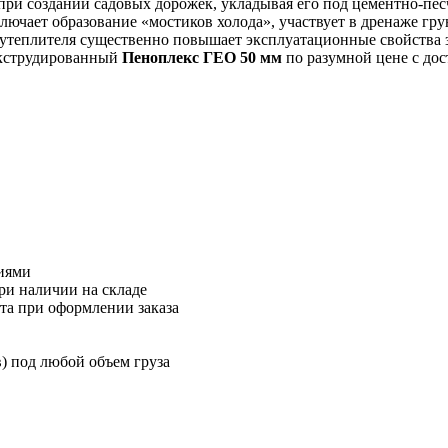
при создании садовых дорожек, укладывая его под цементно-пе
ючает образование «мостиков холода», участвует в дренаже гру
утеплителя существенно повышает эксплуатационные свойства зд
экструдированный
Пеноплекс ГЕО 50 мм
по разумной цене с дос
иями
ри наличии на складе
та при оформлении заказа
) под любой объем груза