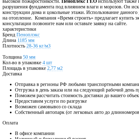
высокой пожаростойкости.
Пеноплекс ГЕО
используют также 
разрушения фундамента под влиянием влаги и морозов. Он искл
конструкции дома и цокольные этажи. Использование данного 
на отопление.
Компания «Время строить» предлагает купить 
консультации позвоните нам или оставьте заявку на сайте.
характеристики
Бренд
Пеноплэкс
Длина
1185 мм
Плотность
28-36 кг/м3
Толщина
50 мм
Кол-во в упаковке
4 шт
Площадь в упаковке
2,77 м2
Доставка
Отправка в регионы РФ любыми транспортными компан
Отгрузка в день заказа или на следующий рабочий день п
Поможем рассчитать стоимость доставки до вашего объек
Предоставим услуги по разгрузке
Возможен самовывоз со склада
Собственный автопарк (от легковых авто до длинномеров
Оплата
В офисе компании
Наличный и безналичный расчет