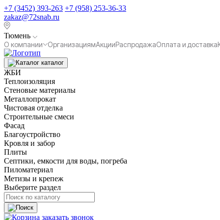
+7 (3452) 393-263
+7 (958) 253-36-33
zakaz@72snab.ru
Тюмень
О компании
Организациям
Акции
Распродажа
Оплата и доставка
каталог
ЖБИ
Теплоизоляция
Стеновые материалы
Металлопрокат
Чистовая отделка
Строительные смеси
Фасад
Благоустройство
Кровля и забор
Плиты
Септики, емкости для воды, погреба
Пиломатериал
Метизы и крепеж
Выберите раздел
заказать звонок