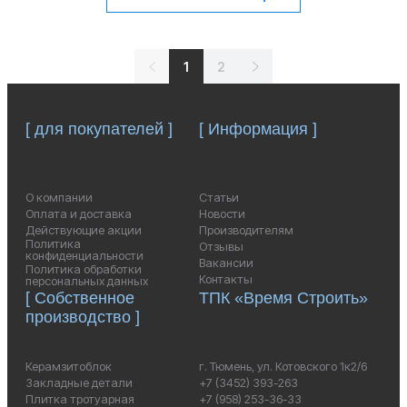
1
2
[ для покупателей ]
[ Информация ]
О компании
Статьи
Оплата и доставка
Новости
Действующие акции
Производителям
Политика
Отзывы
конфиденциальности
Вакансии
Политика обработки
Контакты
персональных данных
[ Собственное
ТПК «Время Строить»
производство ]
Керамзитоблок
г. Тюмень, ул. Котовского 1к2/6
Закладные детали
+7 (3452) 393-263
Плитка тротуарная
+7 (958) 253-36-33