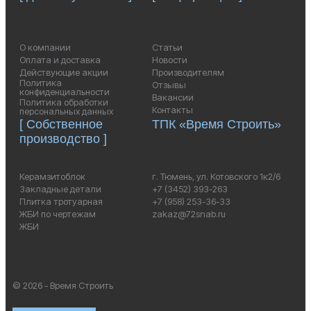
О компании
Статьи
Оплата и доставка
Новости
Действующие акции
Производителям
Политика
Отзывы
конфиденциальности
Вакансии
Политика обработки
Контакты
персональных данных
[ Собственное
ТПК «Время Строить»
производство ]
Керамзитоблок
г. Тюмень, ул. Котовского 1к2/6
Закладные детали
+7 (3452) 393-263
Плитка тротуарная
+7 (958) 253-36-33
ЖБИ по чертежам
zakaz@72snab.ru
ЖБИ
© 2026 - Время Строить