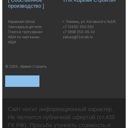
производство ]
Керамзитоблок
г. Тюмень, ул. Котовского 1к2/6
Закладные детали
+7 (3452) 393-263
Плитка тротуарная
+7 (958) 253-36-33
ЖБИ по чертежам
zakaz@72snab.ru
ЖБИ
© 2026 - Время Строить
Сайт носит информационный характер.
Не является публичной офертой (ст.435
ГК РФ). Просьба уточнять стоимость и