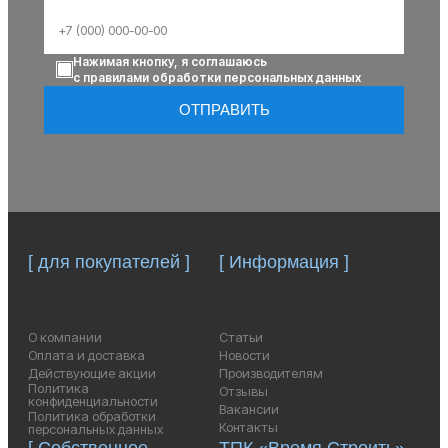
Нажимая кнопку, я соглашаюсь
с правилами обработки персональных данных
ОТПРАВИТЬ
[ для покупателей ]
[ Информация ]
О компании
Статьи
Оплата и доставка
Новости
Действующие акции
Производителям
Политика
Отзывы
конфиденциальности
Вакансии
Политика обработки
Контакты
персональных данных
[ Собственное
ТПК «Время Строить»