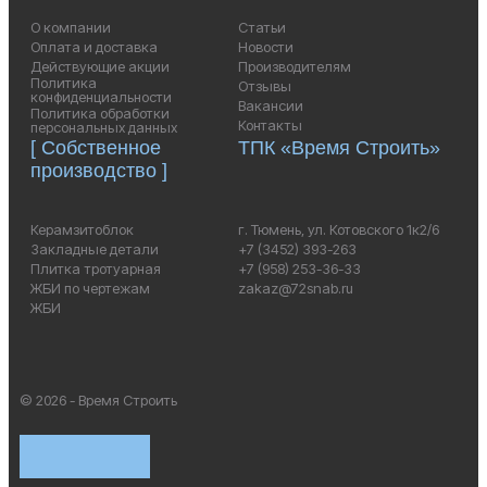
О компании
Статьи
Оплата и доставка
Новости
Действующие акции
Производителям
Политика
Отзывы
конфиденциальности
Вакансии
Политика обработки
Контакты
персональных данных
[ Собственное
ТПК «Время Строить»
производство ]
Керамзитоблок
г. Тюмень, ул. Котовского 1к2/6
Закладные детали
+7 (3452) 393-263
Плитка тротуарная
+7 (958) 253-36-33
ЖБИ по чертежам
zakaz@72snab.ru
ЖБИ
© 2026 - Время Строить