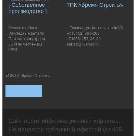
[ Собственное
ТПК «Время Строить»
производство ]
Керамзитоблок
г. Тюмень, ул. Котовского 1к2/6
Закладные детали
+7 (3452) 393-263
Плитка тротуарная
+7 (958) 253-36-33
ЖБИ по чертежам
zakaz@72snab.ru
ЖБИ
© 2026 - Время Строить
Сайт носит информационный характер.
Не является публичной офертой (ст.435