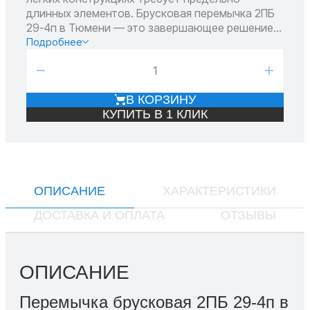
длинных элементов. Брусковая перемычка 2ПБ
29-4п в Тюмени — это завершающее решение в
линейке для ненесущих стен. Изделие
Подробнее
перекрывает пролеты почти в три метра.
−
+
Поэтому его выбирают для масштабных
внутридомовых пространств. Таким образом,
В КОРЗИНУ
вы получаете надежную опору для создания
КУПИТЬ В 1 КЛИК
больших залов и открытых планировок.
ОПИСАНИЕ
ХАРАКТЕРИСТИКИ
ДОСТАВКА И ОПЛАТА
ОТЗЫВЫ
ОПИСАНИЕ
Перемычка брусковая 2ПБ 29-4п в