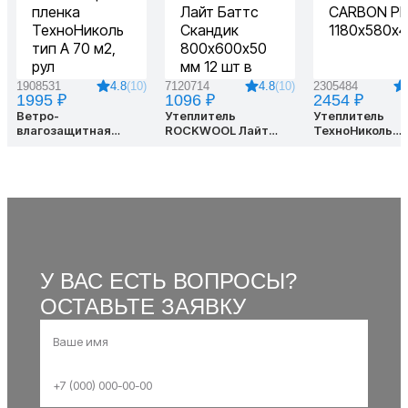
4.8
(10)
4.8
(10)
1908531
7120714
2305484
1995 ₽
1096 ₽
2454 ₽
Ветро-
Утеплитель
Утеплитель
влагозащитная
ROCKWOOL Лайт
ТехноНиколь
пленка ТехноНиколь
Баттс Скандик
CARBON PROF
тип А 70 м2, рул
800х600х50 мм 12
1180х580х40
шт в упаковке, 32 кг/
м3
У ВАС ЕСТЬ ВОПРОСЫ?
ОСТАВЬТЕ ЗАЯВКУ