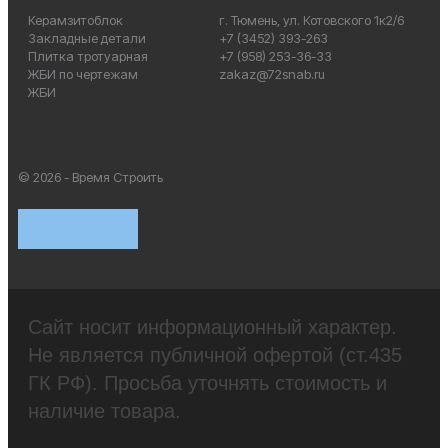
Керамзитоблок
г. Тюмень, ул. Котовского 1к2/6
Закладные детали
+7 (3452) 393-263
Плитка тротуарная
+7 (958) 253-36-33
ЖБИ по чертежам
zakaz@72snab.ru
ЖБИ
© 2026 - Время Строить
Сайт носит информационный характер.
Не является публичной офертой (ст.435
ГК РФ). Просьба уточнять стоимость и
наличие товара.