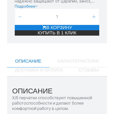
надежно защищают от царапин, заноз,
ссадин, порезов, мозолей и других травм.
Подробнее
−
+
В КОРЗИНУ
КУПИТЬ В 1 КЛИК
ОПИСАНИЕ
ХАРАКТЕРИСТИКИ
ДОСТАВКА И ОПЛАТА
ОТЗЫВЫ
ОПИСАНИЕ
Х/б перчатки способствуют повышенной
работоспособности и делают более
комфортной работу в целом.