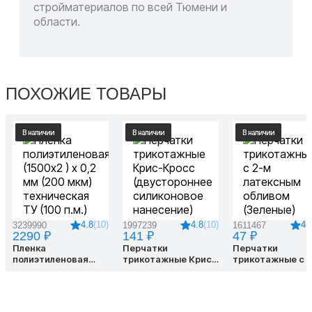
стройматериалов по всей Тюмени и
области.
ПОХОЖИЕ ТОВАРЫ
В наличии
В наличии
В наличии
4.8
(10)
4.8
(10)
4.
3239990
1997239
1611467
2290 ₽
141 ₽
47 ₽
Пленка
Перчатки
Перчатки
полиэтиленовая
трикотажные Крис-
трикотажные с 
(1500х2 ) х 0,2 мм
Кросс
латексным обли
(200 мкм)
(двустороннее
(Зеленые)
техническая ТУ (100
силиконовое
п.м.)
нанесение)