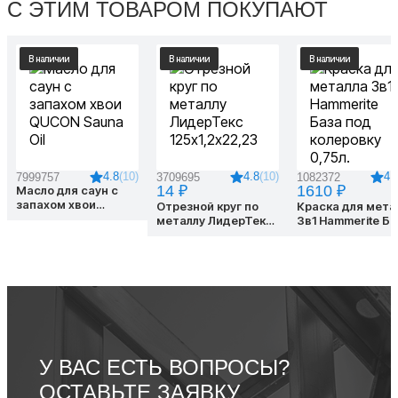
С ЭТИМ ТОВАРОМ ПОКУПАЮТ
В наличии
В наличии
В наличии
4.8
(10)
4.8
(10)
4.
7999757
3709695
1082372
14 ₽
1610 ₽
Масло для саун с
запахом хвои
Отрезной круг по
Краска для мета
QUCON Sauna Oil
металлу ЛидерТекс
3в1 Hammerite Ба
125х1,2х22,23
под колеровку
0,75л.
У ВАС ЕСТЬ ВОПРОСЫ?
ОСТАВЬТЕ ЗАЯВКУ