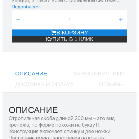
венцов, а также всей стропильной системы
деревянных домов. Выполнена из закаленной
Подробнее
стали. Монтаж осуществляется методом
−
+
вбивания заостренных ножек в расположенные
рядом бревна.
В КОРЗИНУ
КУПИТЬ В 1 КЛИК
ОПИСАНИЕ
ХАРАКТЕРИСТИКИ
ДОСТАВКА И ОПЛАТА
ОТЗЫВЫ
ОПИСАНИЕ
Стропильная скоба длиной 200 мм ‒ это вид
крепежа, по форме похожи на букву П.
Конструкция включает спинку и две ножки.
Последние имеют заострения на концах.