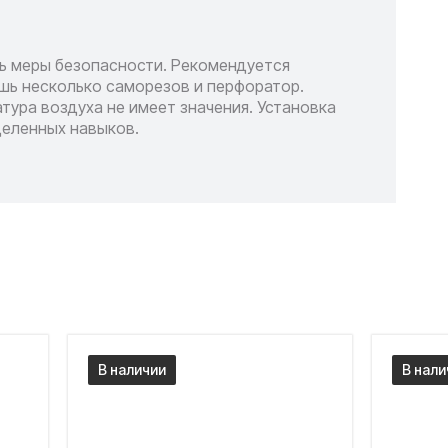
ь меры безопасности. Рекомендуется
шь несколько саморезов и перфоратор.
тура воздуха не имеет значения. Установка
деленных навыков.
В наличии
В нали