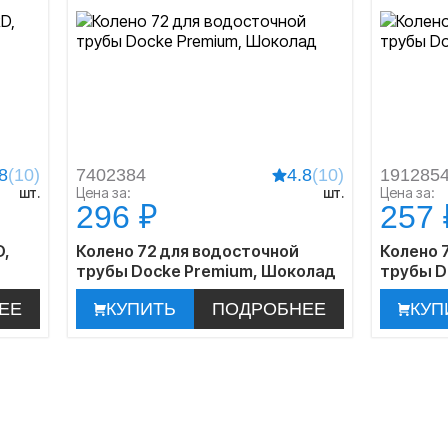
8
(10)
7402384
4.8
(10)
191285
шт.
Цена за:
шт.
Цена за:
296 ₽
257 
D,
Колено 72 для водосточной
Колено 
трубы Docke Premium, Шоколад
трубы D
ЕЕ
КУПИТЬ
ПОДРОБНЕЕ
КУП