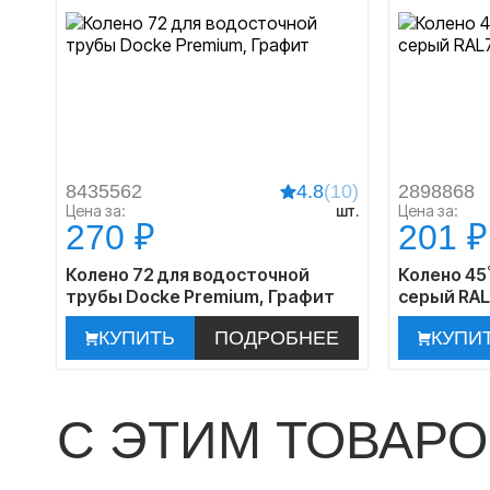
8435562
4.8
(10)
2898868
Цена за:
шт.
Цена за:
270 ₽
201 ₽
Колено 72 для водосточной
Колено 45
трубы Docke Premium, Графит
серый RA
КУПИТЬ
ПОДРОБНЕЕ
КУПИ
С ЭТИМ ТОВАР