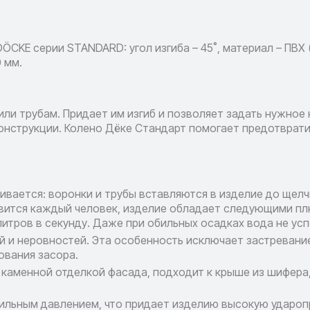
KE серии STANDARD: угол изгиба – 45˚, материал – ПВХ (
 мм.
или трубам. Придает им изгиб и позволяет задать нужное
онструкции. Колено Дёке Стандарт помогает предотврат
ивается: воронки и трубы вставляются в изделие до щел
авится каждый человек, изделие обладает следующими п
литров в секунду. Даже при обильных осадках вода не усп
 и неровностей. Эта особенность исключает застревание
ования засора.
 каменной отделкой фасада, подходит к крыше из шифера,
ильным давлением, что придает изделию высокую удароп