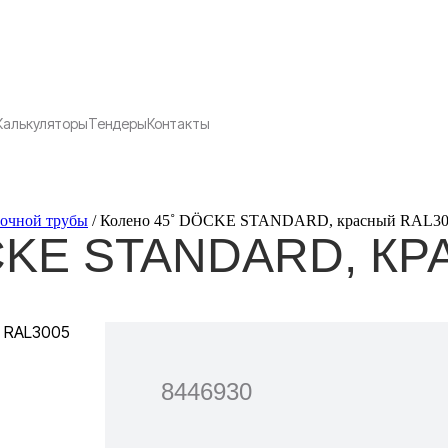
Калькуляторы
Тендеры
Контакты
точной трубы
/
Колено 45˚ DÖCKE STANDARD, красный RAL30
CKE STANDARD, КР
8446930