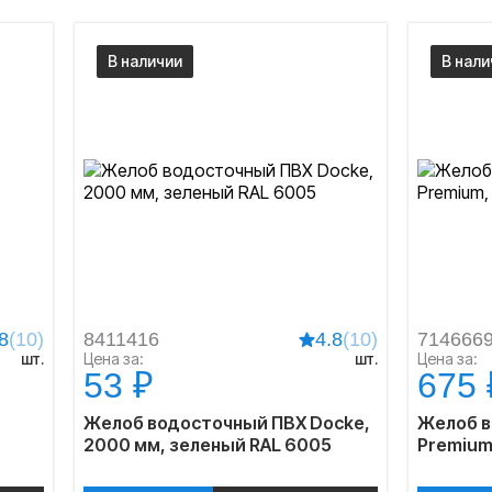
В наличии
В нали
8
(10)
8411416
4.8
(10)
714666
шт.
Цена за:
шт.
Цена за:
53 ₽
675 
Желоб водосточный ПВХ Docke,
Желоб в
2000 мм, зеленый RAL 6005
Premium