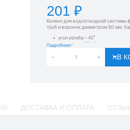
201 ₽
Колено для водоотводной системы 
труб и воронок диаметром 80 мм. Ха
угол изгиба – 45˚
материал – ПВХ (поливинилхлор
Подробнее
цвет – красный.
−
+
В К
КИ
ДОСТАВКА И ОПЛАТА
ОТЗЫ