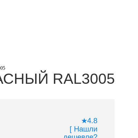
05
АСНЫЙ RAL3005
4.8
[ Нашли
дешевле?