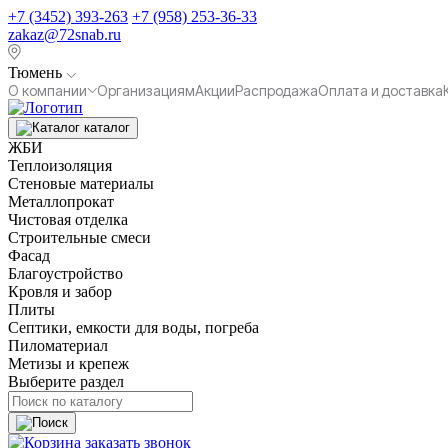
+7 (3452) 393-263
+7 (958) 253-36-33
zakaz@72snab.ru
Тюмень
О компании
Организациям
Акции
Распродажа
Оплата и доставка
каталог
ЖБИ
Теплоизоляция
Стеновые материалы
Металлопрокат
Чистовая отделка
Строительные смеси
Фасад
Благоустройство
Кровля и забор
Плиты
Септики, емкости для воды, погреба
Пиломатериал
Метизы и крепеж
Выберите раздел
заказать звонок