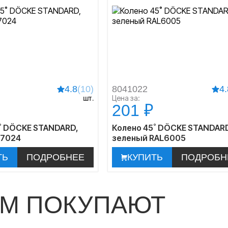
4.8
(10)
8041022
4.
шт.
Цена за:
201 ₽
˚ DÖCKE STANDARD,
Колено 45˚ DÖCKE STANDAR
L7024
зеленый RAL6005
ТЬ
ПОДРОБНЕЕ
КУПИТЬ
ПОДРОБН
ОМ ПОКУПАЮТ