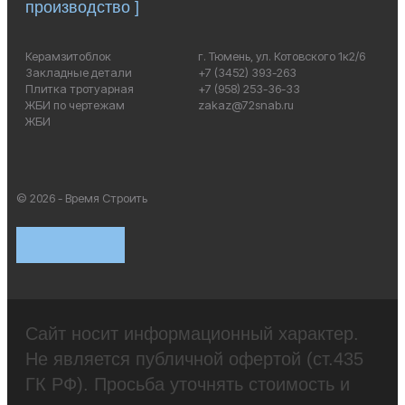
производство ]
Керамзитоблок
г. Тюмень, ул. Котовского 1к2/6
Закладные детали
+7 (3452) 393-263
Плитка тротуарная
+7 (958) 253-36-33
ЖБИ по чертежам
zakaz@72snab.ru
ЖБИ
© 2026 - Время Строить
Сайт носит информационный характер.
Не является публичной офертой (ст.435
ГК РФ). Просьба уточнять стоимость и