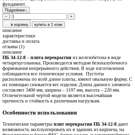
фундамент.
Подробнее
−
+
в корзину
купить в 1 клик
описание
характеристики
доставка и оплата
отзывы
(1)
описание
ПБ 34-12-8
‒
плита перекрытия
из железобетона в виде
четырехугольника. Производится методом безопалубочного
формования непрерывного действия. В ходе изготовления
соблюдаются все технические условия.
Пустоты
расположены по всей длине плиты, имеют овальную форму. С
их помощью снижается вес изделия. Длина данного элемента
составляет 3400 мм, ширина ‒ 1197 мм, высота ‒ 220 мм.
Отличительной чертой модели является высочайшая
прочность и стойкость к различным нагрузкам.
Особенности использования
Технические параметры
плит перекрытия ПБ 34-12-8
дают
возможность эксплуатировать их в зданиях из кирпича, на
фундаментные блоки ФБС, блоки из газо- и керамзитобетона.