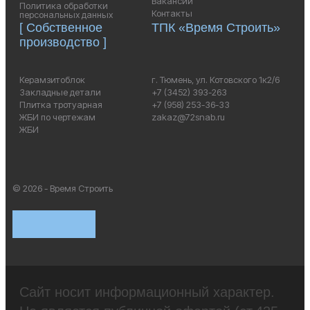
Вакансии
Политика обработки
Контакты
персональных данных
[ Собственное
ТПК «Время Строить»
производство ]
Керамзитоблок
г. Тюмень, ул. Котовского 1к2/6
Закладные детали
+7 (3452) 393-263
Плитка тротуарная
+7 (958) 253-36-33
ЖБИ по чертежам
zakaz@72snab.ru
ЖБИ
© 2026 - Время Строить
Сайт носит информационный характер.