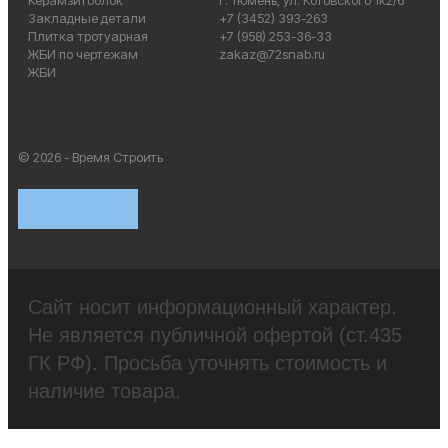
Керамзитоблок
г. Тюмень, ул. Котовского 1к2/6
Закладные детали
+7 (3452) 393-263
Плитка тротуарная
+7 (958) 253-36-33
ЖБИ по чертежам
zakaz@72snab.ru
ЖБИ
© 2026 - Время Строить
Сайт носит информационный характер.
Не является публичной офертой (ст.435
ГК РФ). Просьба уточнять стоимость и
наличие товара.