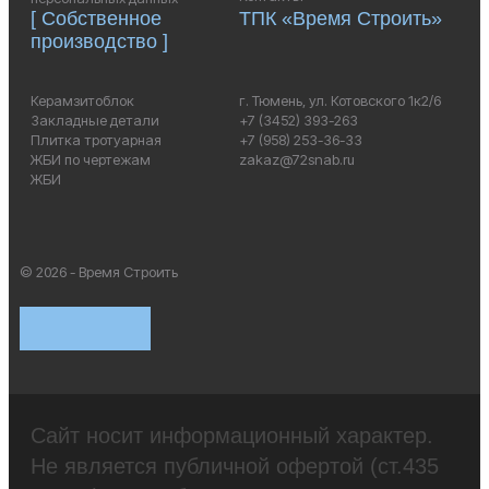
[ Собственное
ТПК «Время Строить»
производство ]
Керамзитоблок
г. Тюмень, ул. Котовского 1к2/6
Закладные детали
+7 (3452) 393-263
Плитка тротуарная
+7 (958) 253-36-33
ЖБИ по чертежам
zakaz@72snab.ru
ЖБИ
© 2026 - Время Строить
Сайт носит информационный характер.
Не является публичной офертой (ст.435