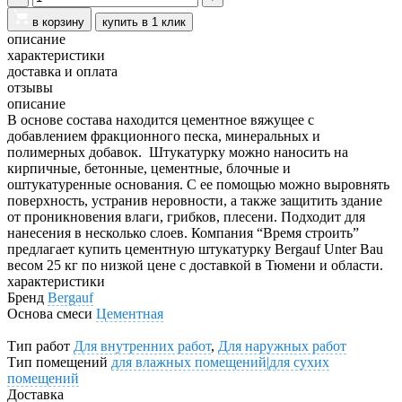
в корзину
купить в 1 клик
описание
характеристики
доставка и оплата
отзывы
описание
В основе состава находится цементное вяжущее с
добавлением фракционного песка, минеральных и
полимерных добавок.
Штукатурку можно наносить на
кирпичные, бетонные, цементные, блочные и
оштукатуренные основания. С ее помощью можно выровнять
поверхность, устранив неровности, а также защитить здание
от проникновения влаги, грибков, плесени. Подходит для
нанесения в несколько слоев.
Компания “Время строить”
предлагает купить цементную штукатурку Bergauf Unter Bau
весом 25 кг по низкой цене с доставкой в Тюмени и области.
характеристики
Бренд
Bergauf
Основа смеси
Цементная
Тип работ
Для внутренних работ
,
Для наружных работ
Тип помещений
для влажных помещений|для сухих
помещений
Доставка