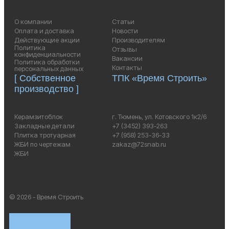
О компании
Статьи
Оплата и доставка
Новости
Действующие акции
Производителям
Политика
Отзывы
конфиденциальности
Вакансии
Политика обработки
Контакты
персональных данных
[ Собственное
ТПК «Время Строить»
производство ]
Керамзитоблок
г. Тюмень, ул. Котовского 1к2/6
Закладные детали
+7 (3452) 393-263
Плитка тротуарная
+7 (958) 253-36-33
ЖБИ по чертежам
zakaz@72snab.ru
ЖБИ
© 2026 - Время Строить