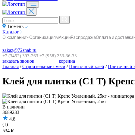
Тюмень
Каталог
О компании
Организациям
Акции
Распродажа
Оплата и доставка
zakaz@72snab.ru
+7 (3452) 393-263
+7 (958) 253-36-33
заказать звонок
корзина
Главная
/
Строительные смеси
/
Плиточный клей
/
Плиточный к
Клей для плитки (С1 T) Крепс
В наличии
3689233
4.8
(1)
534 ₽