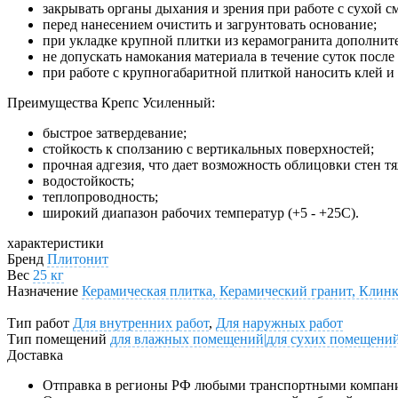
закрывать органы дыхания и зрения при работе с сухой с
перед нанесением очистить и загрунтовать основание;
при укладке крупной плитки из керамогранита дополнител
не допускать намокания материала в течение суток после 
при работе с крупногабаритной плиткой наносить клей и 
Преимущества Крепс Усиленный:
быстрое затвердевание;
стойкость к сползанию с вертикальных поверхностей;
прочная адгезия, что дает возможность облицовки стен 
водостойкость;
теплопроводность;
широкий диапазон рабочих температур (+5 - +25С).
характеристики
Бренд
Плитонит
Вес
25 кг
Назначение
Керамическая плитка, Керамический гранит, Клин
Тип работ
Для внутренних работ
,
Для наружных работ
Тип помещений
для влажных помещений|для сухих помещени
Доставка
Отправка в регионы РФ любыми транспортными компан