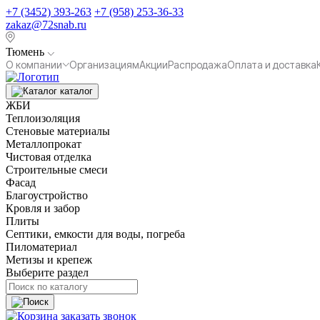
+7 (3452) 393-263
+7 (958) 253-36-33
zakaz@72snab.ru
Тюмень
О компании
Организациям
Акции
Распродажа
Оплата и доставка
каталог
ЖБИ
Теплоизоляция
Стеновые материалы
Металлопрокат
Чистовая отделка
Строительные смеси
Фасад
Благоустройство
Кровля и забор
Плиты
Септики, емкости для воды, погреба
Пиломатериал
Метизы и крепеж
Выберите раздел
заказать звонок