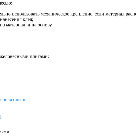
месью;
ьно использовать механическое крепление, если материал распо
нанесения клея;
на материал, и на основу.
тяжеловесными плитами;
керная плитка
й
иями