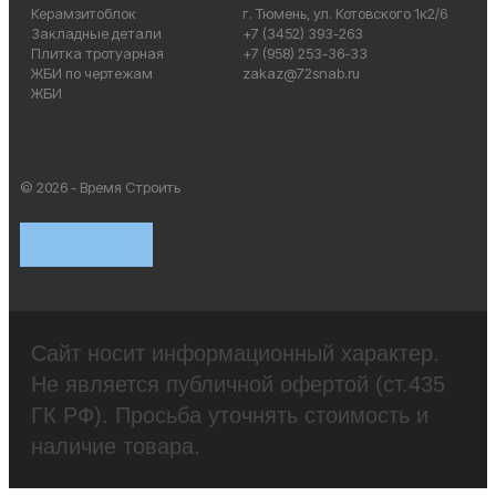
Керамзитоблок
г. Тюмень, ул. Котовского 1к2/6
Закладные детали
+7 (3452) 393-263
Плитка тротуарная
+7 (958) 253-36-33
ЖБИ по чертежам
zakaz@72snab.ru
ЖБИ
© 2026 - Время Строить
Сайт носит информационный характер.
Не является публичной офертой (ст.435
ГК РФ). Просьба уточнять стоимость и
наличие товара.