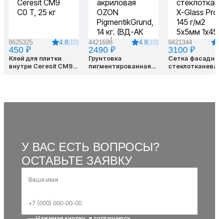
4.8
(10)
4.8
(10)
8625325
4421698
9421344
450 ₽
2490 ₽
3100 ₽
Клей для плитки
Грунтовка
Сетка фасадна
внутри Ceresit CM9
пигментированная
стеклотканевая
C0 T, 25 кг
акриловая OZON
Glass Pro 145 г
PigmentikGrund, 14 кг.
5х5мм 1х45м ж
(ВД-АК 052) белая
У ВАС ЕСТЬ ВОПРОСЫ?
ОСТАВЬТЕ ЗАЯВКУ
Нажимая кнопку, я соглашаюсь