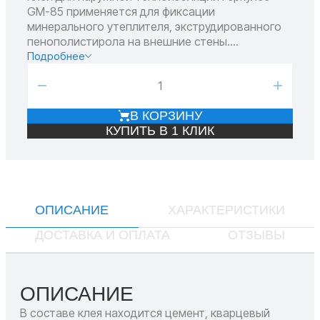
GM-85 применяется для фиксации
минерального утеплителя, экструдированного
пенополистирола на внешние стены.
Отличается высокой адгезией, влаго-,
Подробнее
морозостойкостью, долгим сроком службы.
−
+
В КОРЗИНУ
КУПИТЬ В 1 КЛИК
ОПИСАНИЕ
ХАРАКТЕРИСТИКИ
ДОСТАВКА И ОПЛАТА
ОТЗЫВЫ
ОПИСАНИЕ
В составе клея находится цемент, кварцевый