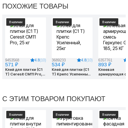
ПОХОЖИЕ ТОВАРЫ
В наличии
В наличии
В наличии
4.8
(10)
4.8
(10)
9453568
3689233
6357761
571 ₽
534 ₽
893 ₽
Клей для плитки (C1
Клей для плитки (С1
Клеевая
T) Ceresit CM11 Pro,
T) Крепс Усиленный,
армирующая с
25 кг
25кг
Геркулес GM-18
КГ
С ЭТИМ ТОВАРОМ ПОКУПАЮТ
В наличии
В наличии
В наличии