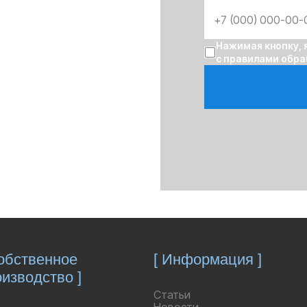
Нажимая кнопку, 
с правилами обра
ЯВКУ
Собственное
[ Информация ]
изводство ]
Статьи