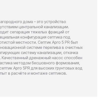
агородного дома – это устройство
сутствием центральной канализации.
ходит сепарация тяжелых фракций от
пециальная конфигурация септика под
отистой местности. Септик Арго 5 PR был
нновационной системе перелива в очистных
уатирующих систему канализации, откачка
ей. Качественный дренажный насос способен
пластика методом бесшовного формования,
септик Арго 5PR для высоких грунтовых вод
опыт в расчёте и монтаже септиков.