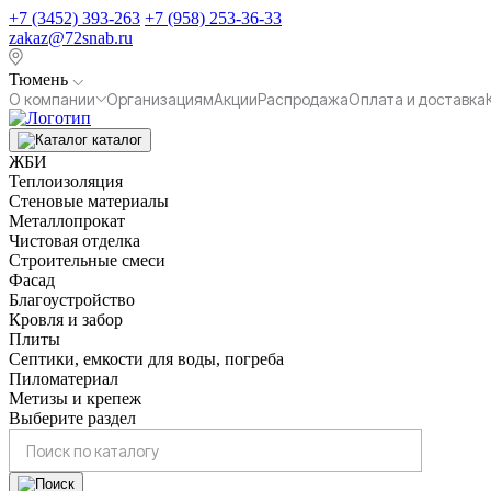
+7 (3452) 393-263
+7 (958) 253-36-33
zakaz@72snab.ru
Тюмень
О компании
Организациям
Акции
Распродажа
Оплата и доставка
каталог
ЖБИ
Теплоизоляция
Стеновые материалы
Металлопрокат
Чистовая отделка
Строительные смеси
Фасад
Благоустройство
Кровля и забор
Плиты
Септики, емкости для воды, погреба
Пиломатериал
Метизы и крепеж
Выберите раздел