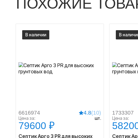
ПОХОЖИЕ ТОВА
В наличии
В наличи
6616974
4.8
(10)
1733307
Цена за:
шт.
Цена за:
79600 ₽
5820
Септик Арго 3 PR для высоких
Септик Арг