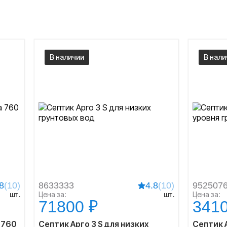
В наличии
В нали
8
(10)
8633333
4.8
(10)
952507
шт.
Цена за:
шт.
Цена за:
71800 ₽
3410
 760
Септик Арго 3 S для низких
Септик 