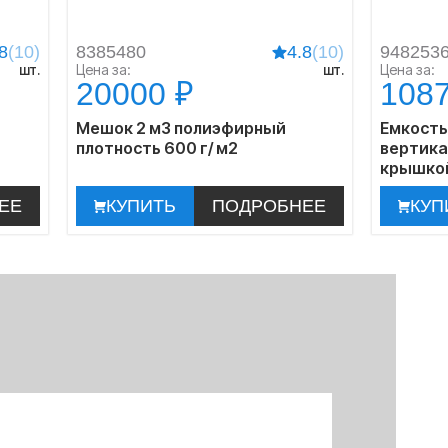
8
(10)
8385480
4.8
(10)
948253
шт.
Цена за:
шт.
Цена за:
20000 ₽
1087
Мешок 2 м3 полиэфирный
Емкость
плотность 600 г/ м2
вертика
крышко
ЕЕ
КУПИТЬ
ПОДРОБНЕЕ
КУП