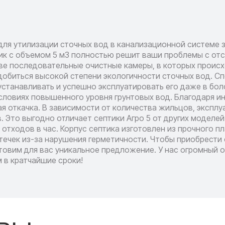
ля утилизации сточных вод в канализационной системе з
ик с объемом 5 м3 полностью решит ваши проблемы с от
ве последовательные очистные камеры, в которых проис
добиться высокой степени экологичности сточных вод. С
устанавливать и успешно эксплуатировать его даже в бол
словиях повышенного уровня грунтовых вод. Благодаря и
ая откачка. В зависимости от количества жильцов, экспл
в. Это выгодно отличает септики Агро 5 от других модел
 отходов в час. Корпус септика изготовлен из прочного 
ечек из-за нарушения герметичности. Чтобы приобрести 
отовим для вас уникальное предложение. У нас огромный 
в кратчайшие сроки!