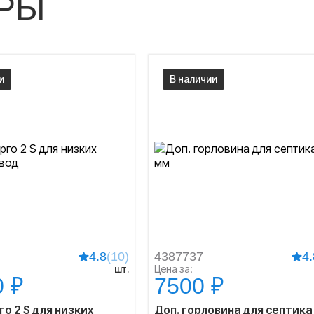
РЫ
и
В наличии
4.8
(10)
4387737
4.
шт.
Цена за:
0 ₽
7500 ₽
о 2 S для низких
Доп. горловина для септика