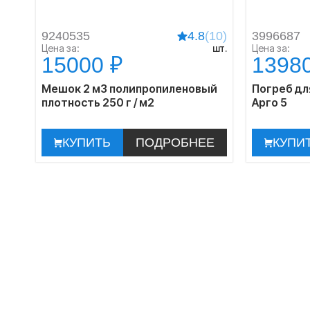
9240535
4.8
(10)
3996687
Цена за:
шт.
Цена за:
15000 ₽
1398
Мешок 2 м3 полипропиленовый
Погреб дл
плотность 250 г / м2
Арго 5
КУПИТЬ
ПОДРОБНЕЕ
КУПИ