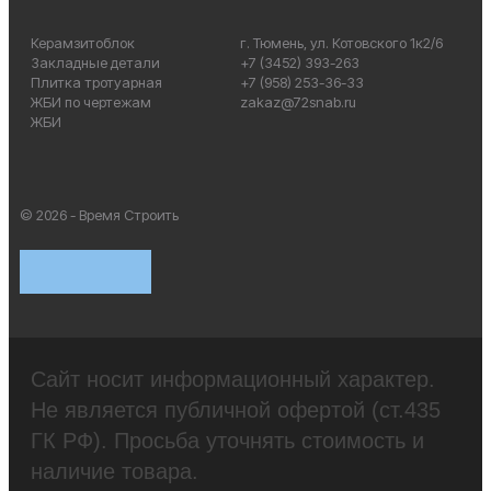
Керамзитоблок
г. Тюмень, ул. Котовского 1к2/6
Закладные детали
+7 (3452) 393-263
Плитка тротуарная
+7 (958) 253-36-33
ЖБИ по чертежам
zakaz@72snab.ru
ЖБИ
© 2026 - Время Строить
Сайт носит информационный характер.
Не является публичной офертой (ст.435
ГК РФ). Просьба уточнять стоимость и
наличие товара.