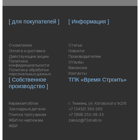
[ для покупателей ]
[ Информация ]
О компании
Статьи
Оплата и доставка
Новости
Действующие акции
Производителям
Политика
Отзывы
конфиденциальности
Вакансии
Политика обработки
Контакты
персональных данных
[ Собственное
ТПК «Время Строить»
производство ]
Керамзитоблок
г. Тюмень, ул. Котовского 1к2/6
Закладные детали
+7 (3452) 393-263
Плитка тротуарная
+7 (958) 253-36-33
ЖБИ по чертежам
zakaz@72snab.ru
ЖБИ