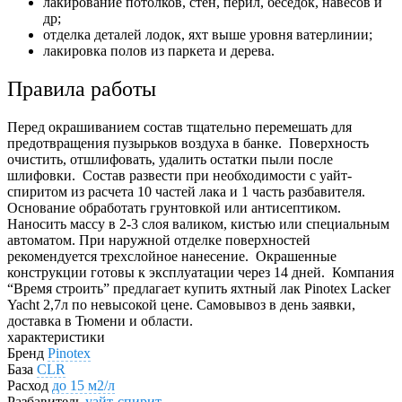
лакирование потолков, стен, перил, беседок, навесов и
др;
отделка деталей лодок, яхт выше уровня ватерлинии;
лакировка полов из паркета и дерева.
Правила работы
Перед окрашиванием состав тщательно перемешать для
предотвращения пузырьков воздуха в банке.
Поверхность
очистить, отшлифовать, удалить остатки пыли после
шлифовки.
Состав развести при необходимости с уайт-
спиритом из расчета 10 частей лака и 1 часть разбавителя.
Основание обработать грунтовкой или антисептиком.
Наносить массу в 2-3 слоя валиком, кистью или специальным
автоматом. При наружной отделке поверхностей
рекомендуется трехслойное нанесение.
Окрашенные
конструкции готовы к эксплуатации через 14 дней.
Компания
“Время строить” предлагает купить яхтный лак Pinotex Lacker
Yacht 2,7л по невысокой цене. Самовывоз в день заявки,
доставка в Тюмени и области.
характеристики
Бренд
Pinotex
База
CLR
Расход
до 15 м2/л
Разбавитель
уайт-спирит