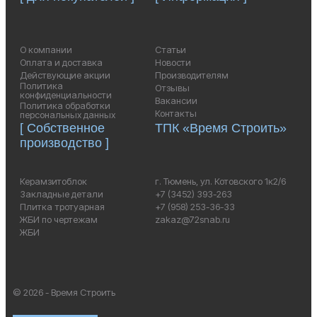
О компании
Статьи
Оплата и доставка
Новости
Действующие акции
Производителям
Политика
Отзывы
конфиденциальности
Вакансии
Политика обработки
Контакты
персональных данных
[ Собственное
ТПК «Время Строить»
производство ]
Керамзитоблок
г. Тюмень, ул. Котовского 1к2/6
Закладные детали
+7 (3452) 393-263
Плитка тротуарная
+7 (958) 253-36-33
ЖБИ по чертежам
zakaz@72snab.ru
ЖБИ
© 2026 - Время Строить