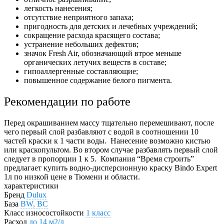
легкость нанесения;
отсутствие неприятного запаха;
пригодность для детских и лечебных учреждений;
сокращение расхода красящего состава;
устранение небольших дефектов;
значок Fresh Air, обозначающий втрое меньше
органических летучих веществ в составе;
гипоаллергенные составляющие;
повышенное содержание белого пигмента.
Рекомендации по работе
Перед окрашиванием массу тщательно перемешивают, после
чего первый слой разбавляют с водой в соотношении 10
частей краски к 1 части воды.
Нанесение возможно кистью
или краскопультом. Во втором случае разбавлять первый слой
следует в пропорции 1 к 5.
Компания “Время строить”
предлагает купить водно-дисперсионную краску Bindo Expert
1л по низкой цене в Тюмени и области.
характеристики
Бренд
Dulux
База
BW, BC
Класс износостойкости
1 класс
Расход
до 14 м2/л