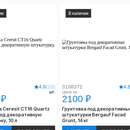
ии
В наличии
4.8
(10)
3108372
4.
шт.
Цена за:
 ₽
2100 ₽
 Ceresit CT16 Quartz
Грунтовка под декоративны
под декоративную
штукатурки Bergauf Facad
у, 10 л
Grunt, 14 кг