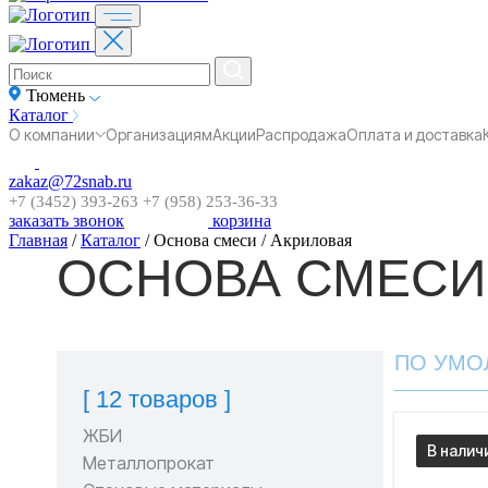
Тюмень
Каталог
О компании
Организациям
Акции
Распродажа
Оплата и доставка
zakaz@72snab.ru
+7 (3452) 393-263
+7 (958) 253-36-33
заказать звонок
корзина
Главная
/
Каталог
/
Основа смеси
/
Акриловая
ОСНОВА СМЕСИ
ПО УМО
[ 12 товаров ]
ЖБИ
В налич
Металлопрокат