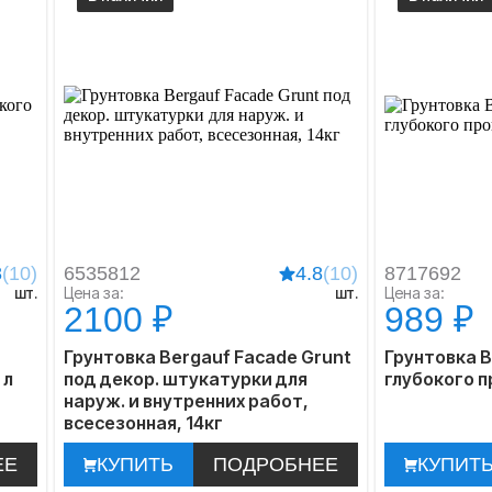
8
(10)
6535812
4.8
(10)
8717692
шт.
Цена за:
шт.
Цена за:
2100 ₽
989 ₽
Грунтовка Bergauf Facade Grunt
Грунтовка 
 л
под декор. штукатурки для
глубокого п
наруж. и внутренних работ,
всесезонная, 14кг
ЕЕ
КУПИТЬ
ПОДРОБНЕЕ
КУПИТ