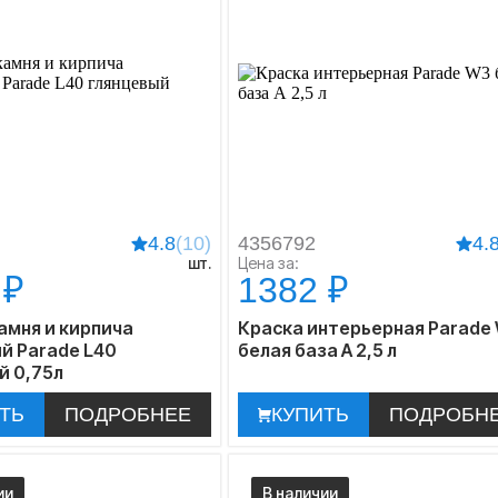
4.8
(10)
4356792
4.
шт.
Цена за:
 ₽
1382 ₽
амня и кирпича
Краска интерьерная Parade
й Parade L40
белая база А 2,5 л
й 0,75л
ТЬ
ПОДРОБНЕЕ
КУПИТЬ
ПОДРОБН
ии
В наличии