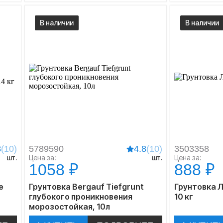
В наличии
В наличии
8
(10)
5789590
4.8
(10)
3503358
шт.
Цена за:
шт.
Цена за:
1058 ₽
888 ₽
е
Грунтовка Bergauf Tiefgrunt
Грунтовка 
глубокого проникновения
10 кг
морозостойкая, 10л