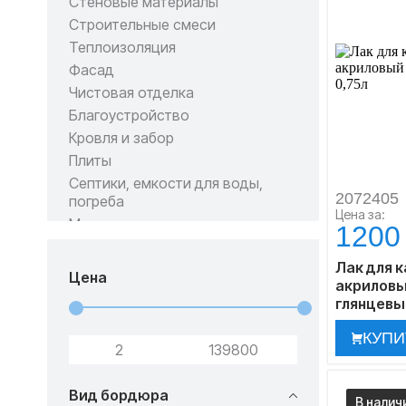
Стеновые материалы
Строительные смеси
Теплоизоляция
Фасад
Чистовая отделка
Благоустройство
Кровля и забор
Плиты
Септики, емкости для воды,
2072405
погреба
Цена за:
Метизы и крепеж
1200
Пиломатериал
Лак для к
Цена
акриловы
глянцевы
КУПИ
Вид бордюра
В налич