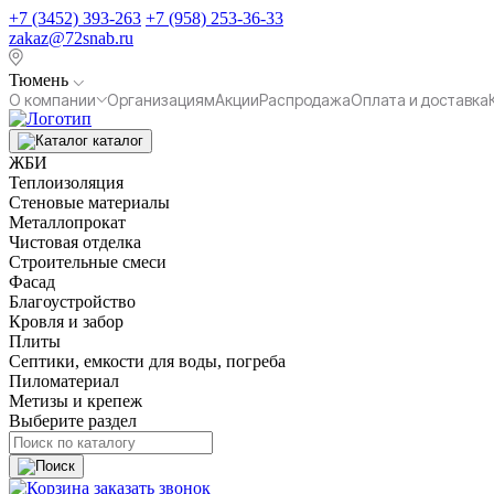
+7 (3452) 393-263
+7 (958) 253-36-33
zakaz@72snab.ru
Тюмень
О компании
Организациям
Акции
Распродажа
Оплата и доставка
каталог
ЖБИ
Теплоизоляция
Стеновые материалы
Металлопрокат
Чистовая отделка
Строительные смеси
Фасад
Благоустройство
Кровля и забор
Плиты
Септики, емкости для воды, погреба
Пиломатериал
Метизы и крепеж
Выберите раздел
заказать звонок