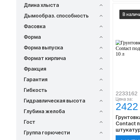
Длина хлыста
В налич
Дымообраз. способность
Фасовка
Форма
Форма выпуска
Формат кирпича
Фракция
Гарантия
Гибкость
2233162
Цена за:
Гидравлическая высота
2422
Глубина желоба
Грунтовка
Гост
Contact 
штукатурк
Группа горючести