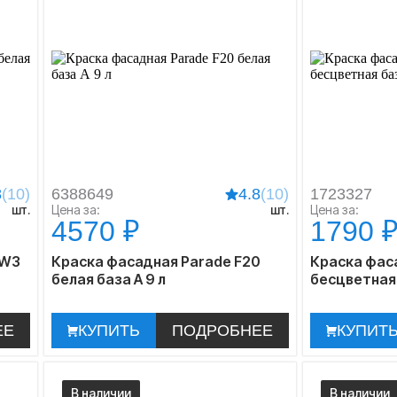
8
(10)
6388649
4.8
(10)
1723327
шт.
Цена за:
шт.
Цена за:
4570 ₽
1790 
 W3
Краска фасадная Parade F20
Краска фас
белая база А 9 л
бесцветная 
ЕЕ
КУПИТЬ
ПОДРОБНЕЕ
КУПИТ
В наличии
В наличии