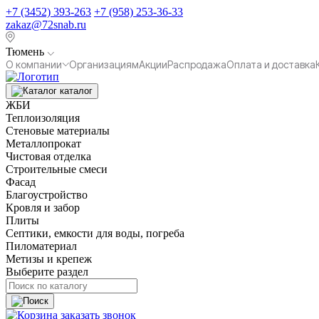
+7 (3452) 393-263
+7 (958) 253-36-33
zakaz@72snab.ru
Тюмень
О компании
Организациям
Акции
Распродажа
Оплата и доставка
каталог
ЖБИ
Теплоизоляция
Стеновые материалы
Металлопрокат
Чистовая отделка
Строительные смеси
Фасад
Благоустройство
Кровля и забор
Плиты
Септики, емкости для воды, погреба
Пиломатериал
Метизы и крепеж
Выберите раздел
заказать звонок