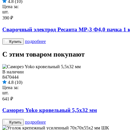
4.8
(10)
Цена за:
шт.
390 ₽
Сварочный электрод Ресанта МР-3 Ф4,0 пачка 1 к
подробнее
Купить
С этим товаром покупают
В наличии
8470444
4.8
(10)
Цена за:
шт.
641 ₽
Саморез Yoko кровельный 5,5х32 мм
подробнее
Купить