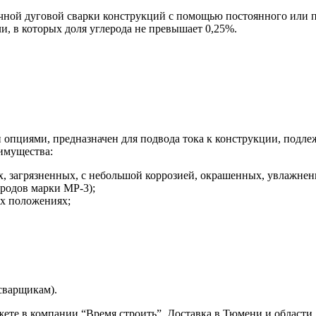
чной дуговой сварки конструкций с помощью постоянного или п
и, в которых доля углерода не превышает 0,25%.
 опциями, предназначен для подвода тока к конструкции, подле
имущества:
, загрязненных, с небольшой коррозией, окрашенных, увлажнен
родов марки МР-3);
ых положениях;
сварщикам).
ете в компании “Время строить”. Доставка в Тюмени и области