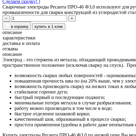
Сделаем скидку! ]
Сварочные электроды Ресанта ПРО-46 Ф3,0 используют для ру
промышленности для сварки конструкций из углеродистой стал
−
+
в корзину
купить в 1 клик
описание
характеристики
доставка и оплата
отзывы
описание
Электрод - это стержень из металла, обладающий проводимыми
пространственное положение (исключая сварку на спуск).
Пре
возможность сварки любых поверхностей - оцинкованных
повышенная прочность шва по (на 20% выше, чем у элект
возможность производить сварку на низких токах в люб
стабильное горение дуги;
быстрый первый и последующие поджиги;
минимальные потери металла в случае разбрызгивания;
работу можно производить в том числе в воде;
быстрое отделение шлаковой корки;
качественный шов, образованный в процессе сварки;
простота применения (удобны в работе даже неопытным 
Купить электроды Ресанта ПРО-46 Ф3,0 по низкой цене Вы мож