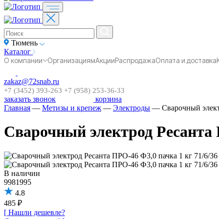
Тюмень
Каталог
О компании
Организациям
Акции
Распродажа
Оплата и доставка
zakaz@72snab.ru
+7 (3452) 393-263
+7 (958) 253-36-33
заказать звонок
корзина
Главная
—
Метизы и крепеж
—
Электроды
—
Сварочный элект
Сварочный электрод Ресанта П
В наличии
9981995
4.8
485 ₽
[ Нашли дешевле?