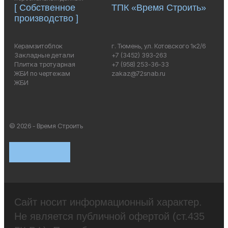
[ Собственное
ТПК «Время Строить»
производство ]
Керамзитоблок
г. Тюмень, ул. Котовского 1к2/6
Закладные детали
+7 (3452) 393-263
Плитка тротуарная
+7 (958) 253-36-33
ЖБИ по чертежам
zakaz@72snab.ru
ЖБИ
© 2026 - Время Строить
Сайт носит информационный характер.
Не является публичной офертой (ст.435