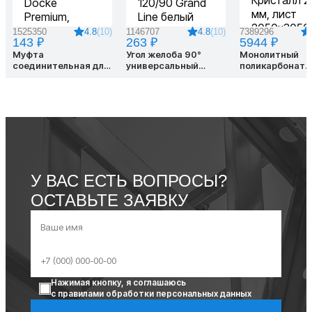
4.8
(10)
4.8
(10)
1525350
1146707
7389296
143 ₽
263 ₽
5944 ₽
Муфта
Угол желоба 90°
Монолитный
соединительная для
универсальный
поликарбонат
водостока Docke
Стандарт 120/90
цветной Крист
Premium, Графит
Grand Line белый
мм, лист 2050
У ВАС ЕСТЬ ВОПРОСЫ?
ОСТАВЬТЕ ЗАЯВКУ
Нажимая кнопку, я соглашаюсь
с правилами обработки персональных данных