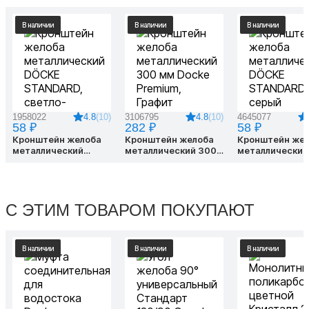
В наличии
В наличии
В наличии
4.8
(10)
4.8
(10)
1958022
3106795
4645077
58 ₽
282 ₽
58 ₽
Кронштейн желоба
Кронштейн желоба
Кронштейн же
металлический
металлический 300
металлический
DÖCKE STANDARD,
мм Docke Premium,
DÖCKE STANDA
светло-коричневый
Графит
серый RAL7024
RAL8017
С ЭТИМ ТОВАРОМ ПОКУПАЮТ
В наличии
В наличии
В наличии