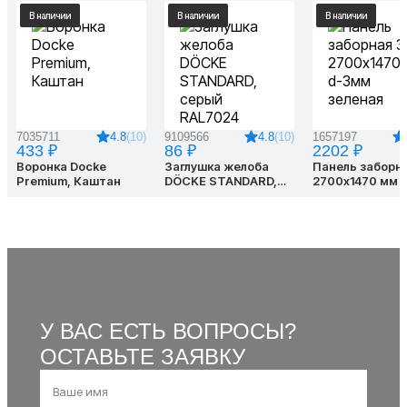
В наличии
В наличии
В наличии
4.8
(10)
4.8
(10)
7035711
9109566
1657197
433 ₽
86 ₽
2202 ₽
Воронка Docke
Заглушка желоба
Панель заборн
Premium, Каштан
DÖCKE STANDARD,
2700х1470 мм 
серый RAL7024
зеленая
У ВАС ЕСТЬ ВОПРОСЫ?
ОСТАВЬТЕ ЗАЯВКУ