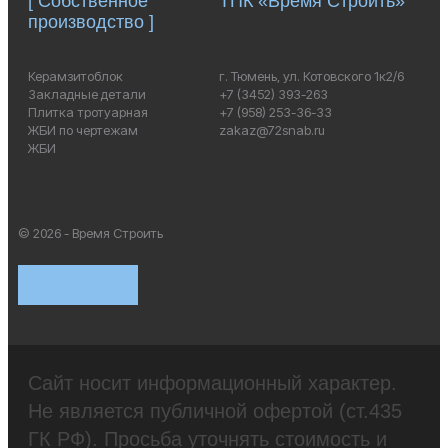
[ Собственное
ТПК «Время Строить»
производство ]
Керамзитоблок
г. Тюмень, ул. Котовского 1к2/6
Закладные детали
+7 (3452) 393-263
Плитка тротуарная
+7 (958) 253-36-33
ЖБИ по чертежам
zakaz@72snab.ru
ЖБИ
© 2026 - Время Строить
Сайт носит информационный характер.
Не является публичной офертой (ст.435
ГК РФ). Просьба уточнять стоимость и